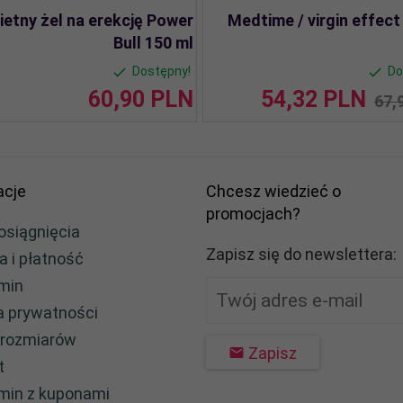
ietny żel na erekcję Power
Medtime / virgin effec
Bull 150 ml
Dostępny!
Do
60,
90
PLN
54,
32
PLN
67,
acje
Chcesz wiedzieć o
promocjach?
osiągnięcia
Zapisz się do newslettera:
a i płatność
min
ka prywatności
 rozmiarów
Zapisz
t
min z kuponami