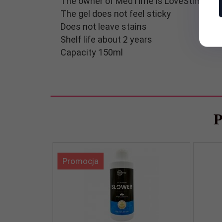
The owner of MedTime is LoveStim, a bra
The gel does not feel sticky
Does not leave stains
Shelf life about 2 years
Capacity 150ml
P
Promocja