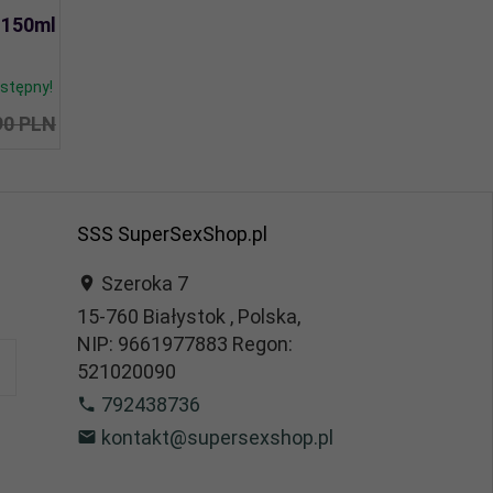
t 150ml
stępny!
90 PLN
SSS SuperSexShop.pl
Szeroka 7
15-760
Białystok
,
Polska,
NIP: 9661977883 Regon:
521020090
792438736
kontakt@supersexshop.pl