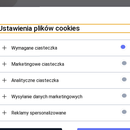
oduktów
Ustawienia plików cookies
Wymagane ciasteczka
Marketingowe ciasteczka
N HARD COCK AND LONGER RELATIONSHIP, SEX.
Analityczne ciasteczka
el from MedTime:
Wysyłanie danych marketingowych
ients of plant origin.
rculation, strengthening the hardness of the penis and p
Reklamy spersonalizowane
an use it with condoms