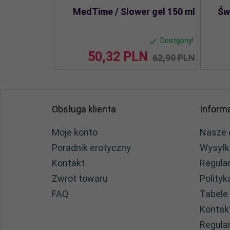
MedTime / Slower gel 150 ml
Św
Dostępny!
50,
32
PLN
62,90 PLN
Obsługa klienta
Inform
Moje konto
Nasze 
Poradnik erotyczny
Wysyłk
Kontakt
Regula
Zwrot towaru
Polity
FAQ
Tabele
Kontak
Regula