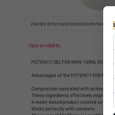
Zasoby dotyczące bezpieczeństwa i pr
Opis produktu
POTENCY GEL FOR MAN 150ML ERECTIO
Advantages of the POTENCY FOR MAN g
Composition saturated with active ingred
These ingredients effectively improve ci
A water-based product created so you c
Works perfectly with condoms