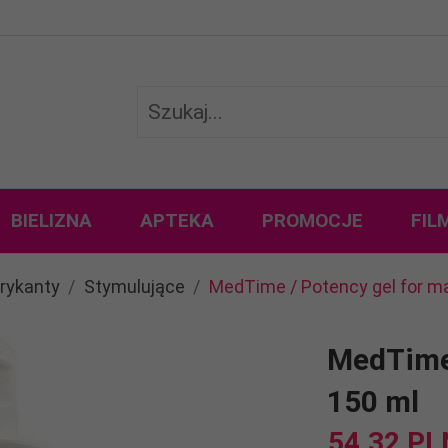
BIELIZNA
APTEKA
PROMOCJE
FIL
rykanty
Stymulujące
MedTime / Potency gel for m
MedTime 
150 ml
54,
32
PL