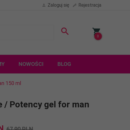
Zaloguj się
Rejestracja
0
MY
NOWOŚCI
BLOG
an 150 ml
/ Potency gel for man
N
67,90 PLN