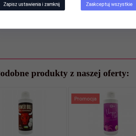
nd awarded with the Consumer's Laurel 2022 (award visi
Zapisz ustawienia i zamknij
Zaakceptuj wszystkie
odobne produkty z naszej oferty:
Promocja