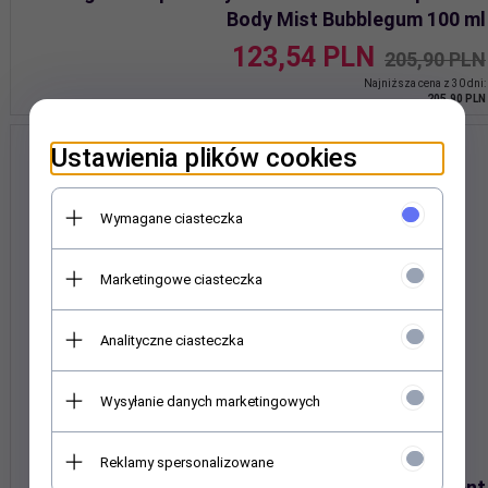
Body Mist Bubblegum 100 ml
123,
54
PLN
205,90 PLN
Najniższa cena z 30 dni:
205.90 PLN
Ustawienia plików cookies
Wymagane ciasteczka
Marketingowe ciasteczka
Analityczne ciasteczka
Wysyłanie danych marketingowych
Reklamy spersonalizowane
Eleganckie perfumy damskie idealne na prezent