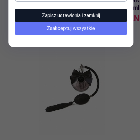
Aphrodisia Body Mist 100 ml
Zapisz ustawienia i zamknij
152,
90
PLN
Zaakceptuj wszystkie