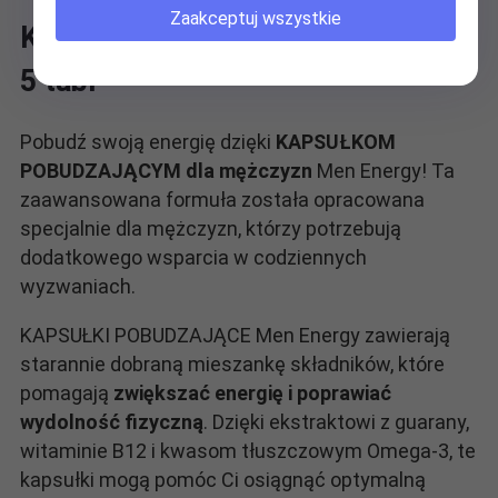
Zaakceptuj wszystkie
Kapsułki pobudzające Men Energy
5 tabl
Pobudź swoją energię dzięki
KAPSUŁKOM
POBUDZAJĄCYM dla mężczyzn
Men Energy! Ta
zaawansowana formuła została opracowana
specjalnie dla mężczyzn, którzy potrzebują
dodatkowego wsparcia w codziennych
wyzwaniach.
KAPSUŁKI POBUDZAJĄCE Men Energy zawierają
starannie dobraną mieszankę składników, które
pomagają
zwiększać energię i poprawiać
wydolność fizyczną
. Dzięki ekstraktowi z guarany,
witaminie B12 i kwasom tłuszczowym Omega-3, te
kapsułki mogą pomóc Ci osiągnąć optymalną