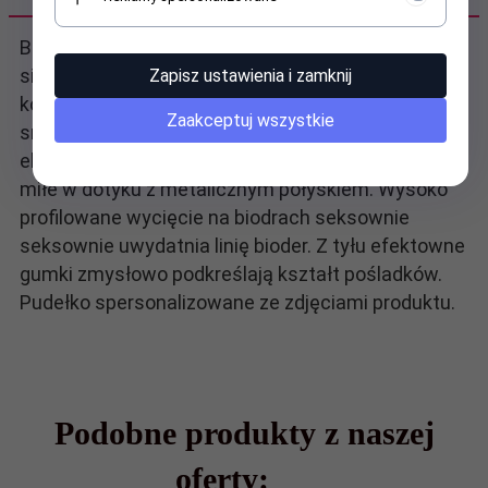
Body z miłej w dotyku, elastycznej i transparentnej
siateczki. Z przodu przykuwająca uwagę
Zapisz ustawienia i zamknij
kompozycja z czarnych gumek, połączonych ze
Zaakceptuj wszystkie
srebrnymi, metalowymi kółkami i regulatorami oraz
elastyczną koronką w geometryczne wzory. Gumki
miłe w dotyku z metalicznym połyskiem. Wysoko
profilowane wycięcie na biodrach seksownie
seksownie uwydatnia linię bioder. Z tyłu efektowne
gumki zmysłowo podkreślają kształt pośladków.
Pudełko spersonalizowane ze zdjęciami produktu.
Podobne produkty z naszej
oferty: