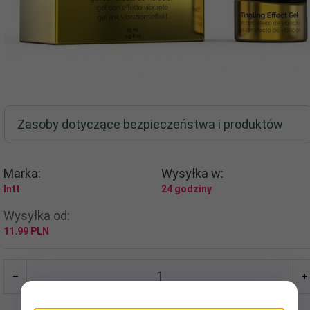
Zasoby dotyczące bezpieczeństwa i produktów
Marka:
Wysyłka w:
Intt
24 godziny
Wysyłka od:
11.99 PLN