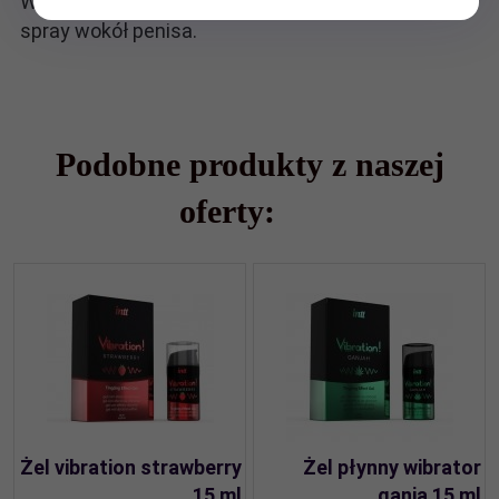
Wskazówki: Zastosuj 3 spraye na łechtaczkę lub 1
spray wokół penisa.
Podobne produkty z naszej
oferty:
Żel vibration strawberry
Żel płynny wibrator
15 ml
ganja 15 ml